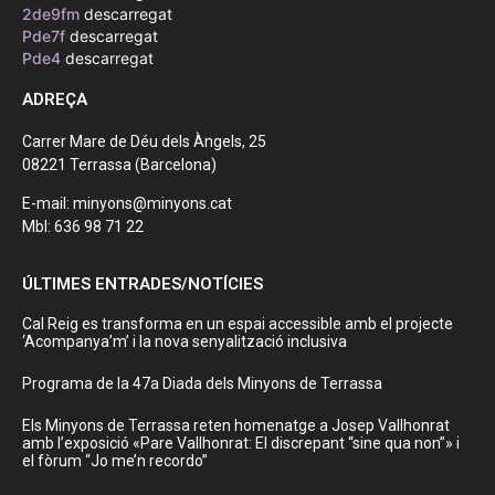
2de9fm
descarregat
Pde7f
descarregat
Pde4
descarregat
ADREÇA
Carrer Mare de Déu dels Àngels, 25
08221 Terrassa (Barcelona)
E-mail: minyons@minyons.cat
Mbl: 636 98 71 22
ÚLTIMES ENTRADES/NOTÍCIES
Cal Reig es transforma en un espai accessible amb el projecte
‘Acompanya’m’ i la nova senyalització inclusiva
Programa de la 47a Diada dels Minyons de Terrassa
Els Minyons de Terrassa reten homenatge a Josep Vallhonrat
amb l’exposició «Pare Vallhonrat: El discrepant “sine qua non”» i
el fòrum “Jo me’n recordo”