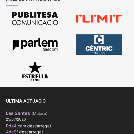
ÚLTIMA ACTUACIÓ
Les Santes
(Mataró)
25/07/2026
Pde4 cam
descarregat
4de9f
descarregat