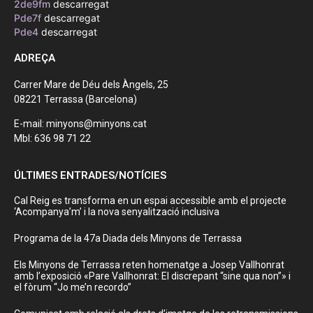
2de9fm
descarregat
Pde7f
descarregat
Pde4
descarregat
ADREÇA
Carrer Mare de Déu dels Àngels, 25
08221 Terrassa (Barcelona)
E-mail: minyons@minyons.cat
Mbl: 636 98 71 22
ÚLTIMES ENTRADES/NOTÍCIES
Cal Reig es transforma en un espai accessible amb el projecte
‘Acompanya’m’ i la nova senyalització inclusiva
Programa de la 47a Diada dels Minyons de Terrassa
Els Minyons de Terrassa reten homenatge a Josep Vallhonrat
amb l’exposició «Pare Vallhonrat: El discrepant “sine qua non”» i
el fòrum “Jo me’n recordo”