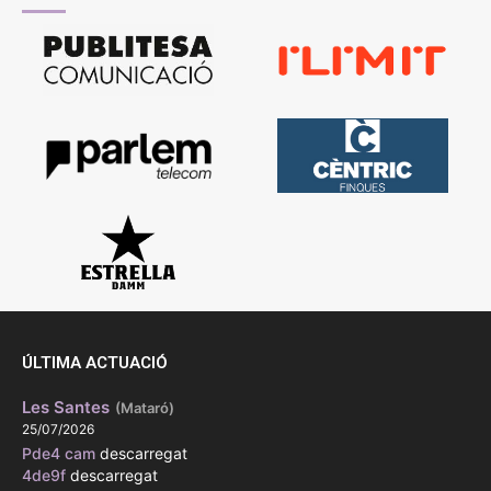
ÚLTIMA ACTUACIÓ
Les Santes
(Mataró)
25/07/2026
Pde4 cam
descarregat
4de9f
descarregat