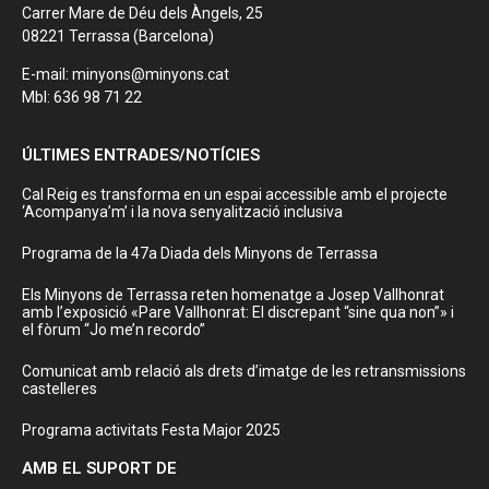
Carrer Mare de Déu dels Àngels, 25
08221 Terrassa (Barcelona)
E-mail: minyons@minyons.cat
Mbl: 636 98 71 22
ÚLTIMES ENTRADES/NOTÍCIES
Cal Reig es transforma en un espai accessible amb el projecte
‘Acompanya’m’ i la nova senyalització inclusiva
Programa de la 47a Diada dels Minyons de Terrassa
Els Minyons de Terrassa reten homenatge a Josep Vallhonrat
amb l’exposició «Pare Vallhonrat: El discrepant “sine qua non”» i
el fòrum “Jo me’n recordo”
Comunicat amb relació als drets d’imatge de les retransmissions
castelleres
Programa activitats Festa Major 2025
AMB EL SUPORT DE