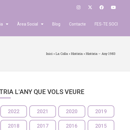
ia
Àrea Social
Blog
Contacte
FES-TE SOCI
Inici
»
La Colla
»
Història
»
Història – Any 1983
TRIA L'ANY QUE VOLS VEURE
2022
2021
2020
2019
2018
2017
2016
2015