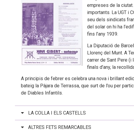
empreses de la ciutat
importants. La UGT i C
seu dels sindicats fra
del solar on hi ha l’edi
fins l’any 1939.
La Diputació de Barcel
Llorenç del Munt. A Ter
carrer de Sant Pere (i 
finals d’any, la recolli
A principis de febrer es celebra una nova i brillant edi
bateig la Pàjara de Terrassa, que surt de l’ou per parti
de Diables Infantils.
LA COLLA I ELS CASTELLS
ALTRES FETS REMARCABLES