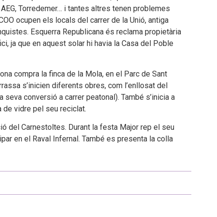
. AEG, Torredemer… i tantes altres tenen problemes
COO ocupen els locals del carrer de la Unió, antiga
nquistes. Esquerra Republicana és reclama propietària
fici, ja que en aquest solar hi havia la Casa del Poble
ona compra la finca de la Mola, en el Parc de Sant
rassa s’inicien diferents obres, com l’enllosat del
la seva conversió a carrer peatonal). També s’inicia a
da de vidre pel seu reciclat.
ció del Carnestoltes. Durant la festa Major rep el seu
cipar en el Raval Infernal. També es presenta la colla