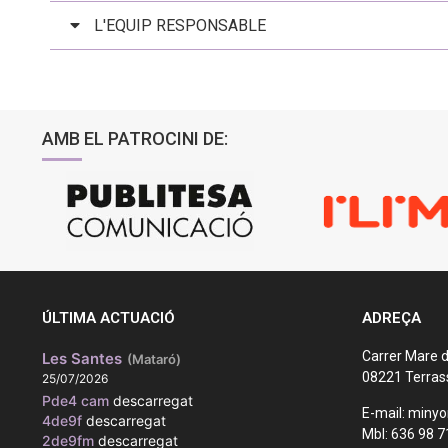
L'EQUIP RESPONSABLE
AMB EL PATROCINI DE:
ÚLTIMA ACTUACIÓ
ADREÇA
Carrer Mare d
Les Santes
(Mataró)
08221 Terras
25/07/2026
Pde4 cam
descarregat
E-mail: miny
4de9f
descarregat
Mbl: 636 98 7
2de9fm
descarregat