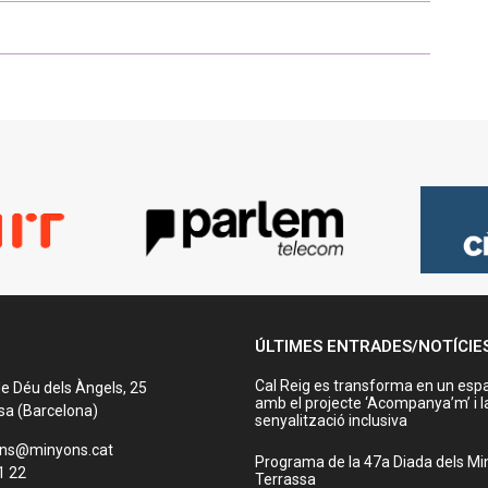
ÚLTIMES ENTRADES/NOTÍCIE
Cal Reig es transforma en un espa
e Déu dels Àngels, 25
amb el projecte ‘Acompanya’m’ i l
sa (Barcelona)
senyalització inclusiva
ons@minyons.cat
Programa de la 47a Diada dels Mi
1 22
Terrassa