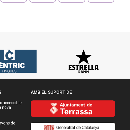
S
AMB EL SUPORT DE
i accessible
a nova
nyons de